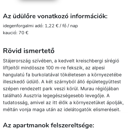
Az üdülőre vonatkozó információk:
idegenforgalmi adó: 1,22 € / fő / nap
kaució: 70 €
Rövid ismertető
Stájerország szívében, a kedvelt kreischbergi sírégió
liftjeitől mindössze 100 m-re fekszik, az alpesi
hangulatú fa burkolatával tökéletesen a környezetébe
illeszkedő üdülő. A két szárnyból álló épületegyüttest
szépen rendezett park veszi körül. Murau régiójában
található Ausztria legegészségesebb levegője. A
tudatosság, amivel az itt élők a környezetüket ápolják,
méltán vonja maga után az idelátogatók elismeréseit.
Az apartmanok felszereltsége: