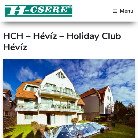
Skip
Skip
to
to
Menu
primary
main
H-
Hazai
Csere
navigation
content
Üdüléscseréket
HCH – Hévíz – Holiday Club
Szervező
Kft
Hévíz