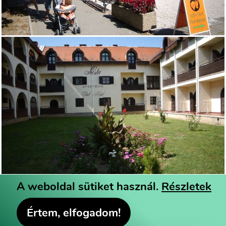
A weboldal sütiket használ.
Részletek
© 2026 Hazai Üdüléscseréket Szervező Kft - Minden
Értem, elfogadom!
jog fenntartva -
Adatkezelési Tájékoztató