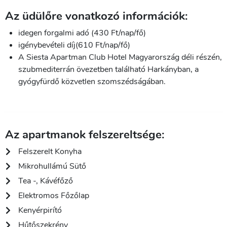
Az üdülőre vonatkozó információk:
idegen forgalmi adó (430 Ft/nap/fő)
igénybevételi díj(610 Ft/nap/fő)
A Siesta Apartman Club Hotel Magyarország déli részén,
szubmediterrán övezetben található Harkányban, a
gyógyfürdő közvetlen szomszédságában.
Az apartmanok felszereltsége:
Felszerelt Konyha
Mikrohullámú Sütő
Tea -, Kávéfőző
Elektromos Főzőlap
Kenyérpirító
Hűtőszekrény