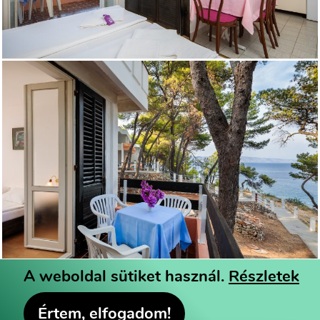
A weboldal sütiket használ.
Részletek
© 2026 Hazai Üdüléscseréket Szervező Kft - Minden
Értem, elfogadom!
jog fenntartva -
Adatkezelési Tájékoztató