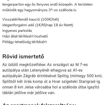
tengerparton egy ős fenyves erdő közepén. A területen
működik egy hagyományos 3*-os szálloda is.
Visszatérítendő kaució (100€/hét)
Idegenforgalmi adó (1€/fő/nap 18 év felett)
Ingyenes parkolás
Házi állat térítésért hozható
Pótágy lehetőség térítésért
Rövid ismertető
Az üdülő megközelítése: Az országot az M 7-es
autópálya után Letenyénél elhagyva az A1-es
autópályán Zágráb érintésével Splitig (mintegy 500 km).
Splitből két órás komp út a Hvar szigeteki Starigrad-ig
onnan 8 km Jelsa városába hol a szálloda útba igazító
táblán jelőlve már jelőlve van.