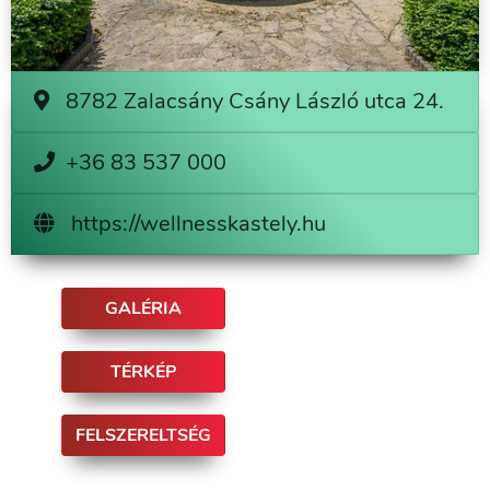
8782 Zalacsány Csány László utca 24.
+36 83 537 000
https://wellnesskastely.hu
GALÉRIA
TÉRKÉP
FELSZERELTSÉG