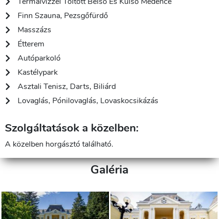
Termálvízzel Töltött Belső És Külső Medence
Finn Szauna, Pezsgőfürdő
Masszázs
Étterem
Autóparkoló
Kastélypark
Asztali Tenisz, Darts, Biliárd
Lovaglás, Pónilovaglás, Lovaskocsikázás
Szolgáltatások a közelben:
A közelben horgásztó található.
Galéria