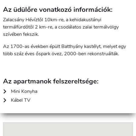
Az üdülőre vonatkozó információk:
Zalacsány Hévíztől 10km-re, a kehidakustányi
termálfürdőtől 2 km-re, a csodálatos zalai termálvölgy
szívében fekszik.
Az 1700-as években épült Batthyány kastélyt, melyet egy
több száz éves őspark övez, 2000-ben rekonstruálták.
Az apartmanok felszereltsége:
Mini Konyha
Kábel TV