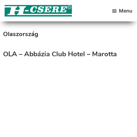
Skip
Skip
to
to
Menu
primary
main
H-
Hazai
Csere
navigation
content
Üdüléscseréket
Olaszország
Szervező
Kft
OLA – Abbázia Club Hotel – Marotta