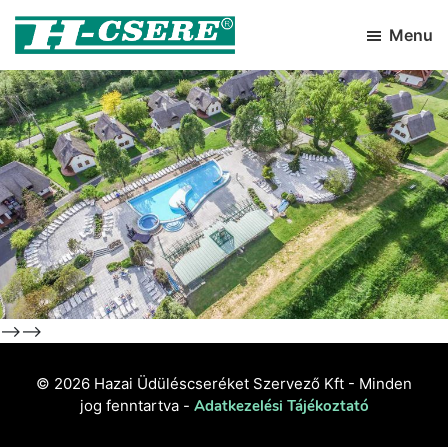
Skip
Skip
to
to
Menu
primary
main
H-
Hazai
Csere
navigation
content
Üdüléscseréket
Szervező
Kft
Previous
Next
-->
-->
© 2026 Hazai Üdüléscseréket Szervező Kft - Minden
jog fenntartva -
Adatkezelési Tájékoztató